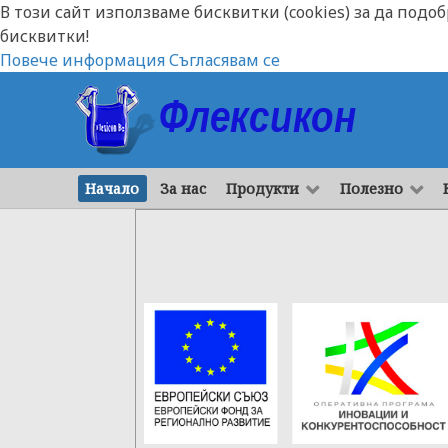
В този сайт използваме бисквитки (cookies) за да подо
бисквитки!
Повече информация
Съгласявам се
Начало
За нас
Продукти
Полезно