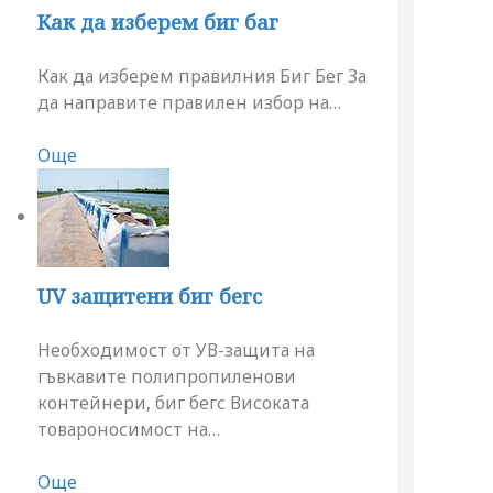
Как да изберем биг баг
Как да изберем правилния Биг Бег За
да направите правилен избор на
…
Още
UV защитени биг бегс
Необходимост от УВ-защита на
гъвкавите полипропиленови
контейнери, биг бегс Високата
товароносимост на
…
Още