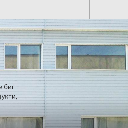
е биг
дукти,