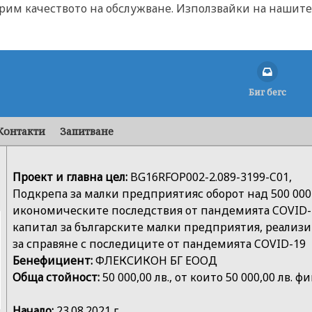
брим качеството на обслужване. Използвайки на нашите 
Биг бегс
Контакти
Запитване
Проект и главна цел:
BG16RFOP002-2.089-3199-C01,
Подкрепа за малки предприятияс оборот над 500 000 
икономическите последствия от пандемията COVID-1
капитал за българските малки предприятия, реализирал
за справяне с последиците от пандемията COVID-19
Бенефициент:
ФЛЕКСИКОН БГ ЕООД
Обща стойност:
50 000,00 лв., от които 50 000,00 лв.
Начало:
23.08.2021 г.