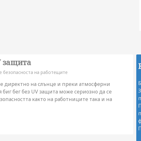
V защита
е безопасноста на работещите
Б
не директно на слънце и преки атмосферни
 биг бег без UV защита може сериозно да се
п
зопасността както на работниците така и на
П
п