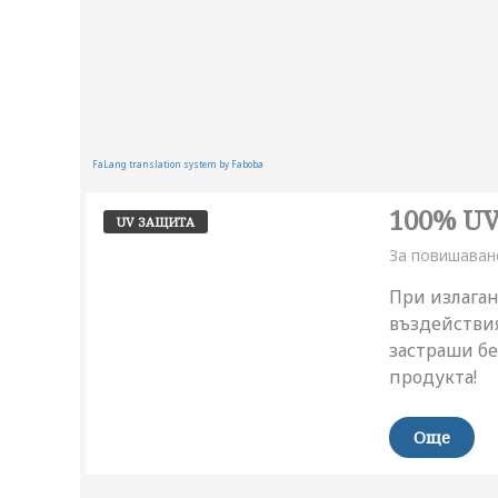
FaLang translation system by Faboba
100% U
UV ЗАЩИТА
За повишаван
При излага
въздействия
застраши бе
продукта!
Още