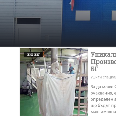
Уникалн
БИГ БЕГ
Произве
БГ
Ушити специа
За да може 
очаквания, 
определени 
ще бъдат пр
максимална