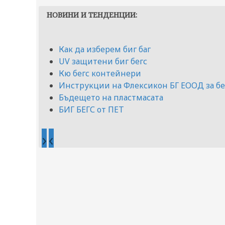
НОВИНИ И ТЕНДЕНЦИИ:
Как да изберем биг баг
UV защитени биг бегс
Кю бегс контейнери
Инструкции на Флексикон БГ ЕООД за бе
Бъдещето на пластмасата
БИГ БЕГС от ПЕТ
›
‹