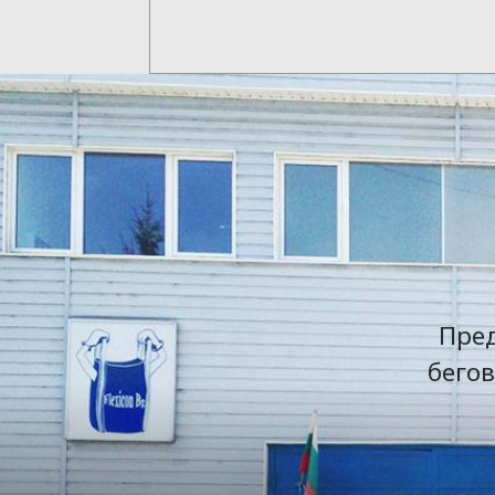
Пред
бегов