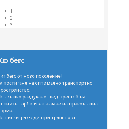
1
2
3
Кю бегс
иг бегс от ново поколение!
За постигане на оптимално транспортно
ространство.
о - малко раздуване след престой на
ълните торби и запазване на правоъгална
форма.
По ниски-разходи при транспорт.