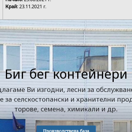
Край:
23.11.2021 г.
Биг бег контейнери
лагаме Ви изгодни, лесни за обслужван
е за селскостопански и хранителни про
торове, семена, химикали и др.
Производствена база